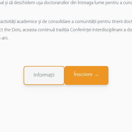
nal și să deschidem ușa doctoranzilor din întreaga lume pentru a cuno
ivități academice și de consolidare a comunității pentru tinerii doctor
ct the Dots, aceasta continuă tradiția Conferinței interdisciplinare a d
 ani.
Înscriere
→
Informații