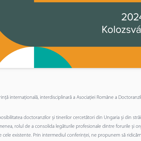
ță internațională, interdisciplinară a Asociației Române a Doctoranzilo
sibilitatea doctoranzilor și tinerilor cercetători din Ungaria și din străi
enea, rolul de a consolida legăturile profesionale dintre forurile și organi
pe cele existente. Prin intermediul conferinței, ne propunem să ridicăm