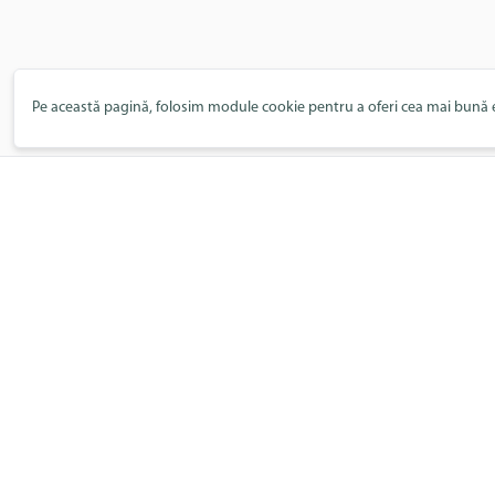
Pe această pagină, folosim module cookie pentru a oferi cea mai bună e
Co-organizator
Facebook
Instagram
Parteneri