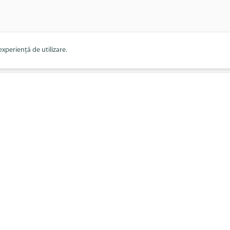
xperiență de utilizare.
i
Sponzori
Regulamente
Politica de Confidențiali