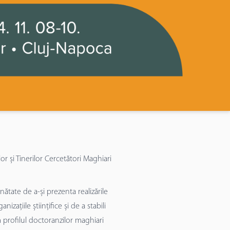
r și Tinerilor Cercetători Maghiari
nătate de a-și prezenta realizările
zațiile științifice și de a stabili
 profilul doctoranzilor maghiari