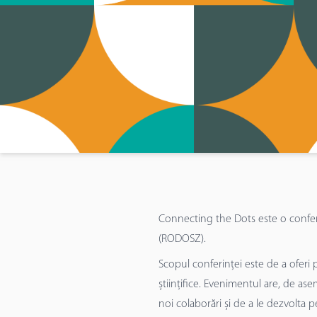
Connecting the Dots este o conferin
(RODOSZ).
Scopul conferinței este de a oferi po
științifice. Evenimentul are, de asem
noi colaborări și de a le dezvolta 