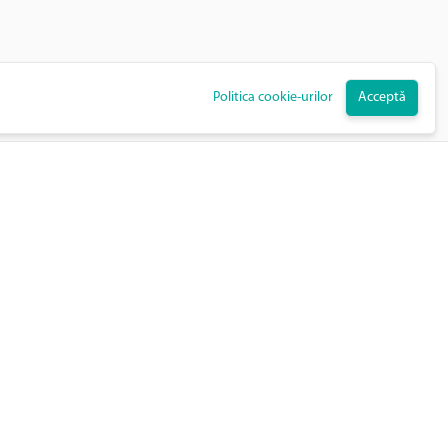
Politica cookie-urilor
Acceptă
Contact
tate
office@rodosz.ro
+40 765 411 295
400101 Kolozsvár / Cluj Napoca, str.
Tipografiei nr. 12, jud. Cluj, Romania